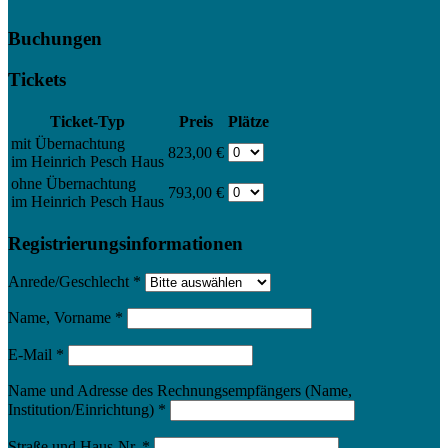
Buchungen
Tickets
Ticket-Typ
Preis
Plätze
mit Übernachtung
823,00 €
im Heinrich Pesch Haus
ohne Übernachtung
793,00 €
im Heinrich Pesch Haus
Registrierungsinformationen
Anrede/Geschlecht
*
Name, Vorname
*
E-Mail
*
Name und Adresse des Rechnungsempfängers (Name,
Institution/Einrichtung)
*
Straße und Haus-Nr.
*