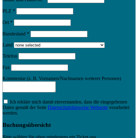
PLZ
*
Ort
*
Bundesland
*
Land
Telefon
Fax
Kommentar (z. B. Vornamen/Nachnamen weiterer Personen)
Ich erkläre mich damit einverstanden, dass die eingegebenen
Daten gemäß der Seite
Datenschutzhinweise Webseite
verarbeitet
werden.
Buchungsübersicht
Bitte wählen Sie oben mindestens ein Ticket aus.