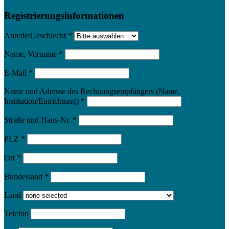
Registrierungsinformationen
Anrede/Geschlecht
*
Name, Vorname
*
E-Mail
*
Name und Adresse des Rechnungsempfängers (Name,
Institution/Einrichtung)
*
Straße und Haus-Nr.
*
PLZ
*
Ort
*
Bundesland
*
Land
Telefon