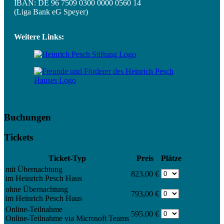
IBAN: DE 96 7509 0300 0000 0560 14
(Liga Bank eG Speyer)
Weitere Links:
Buchungen
Tickets
Ticket-Typ
Preis
Plätze
mit Übernachtung
823,00 €
im Heinrich Pesch Haus
ohne Übernachtung
793,00 €
im Heinrich Pesch Haus
Online-Teilnahme
595,00 €
Online-Teilnahme via Microsoft Teams