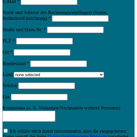
E-Mail
*
Name und Adresse des Rechnungsempfängers (Name,
Institution/Einrichtung)
*
Straße und Haus-Nr.
*
PLZ
*
Ort
*
Bundesland
*
Land
Telefon
Fax
Kommentar (z. B. Vornamen/Nachnamen weiterer Personen)
Ich erkläre mich damit einverstanden, dass die eingegebenen
Daten gemäß der Seite
Datenschutzhinweise Webseite
verarbeitet