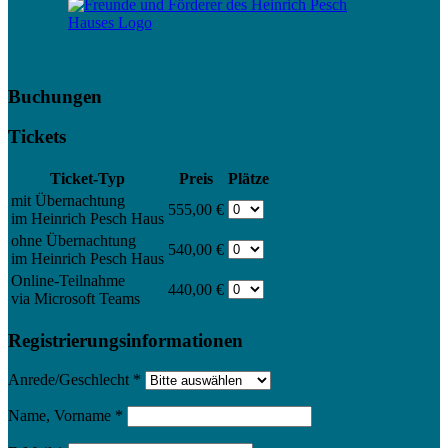
Buchungen
Tickets
Ticket-Typ
Preis
Plätze
mit Übernachtung
555,00 €
im Heinrich Pesch Haus
ohne Übernachtung
540,00 €
im Heinrich Pesch Haus
Online-Teilnahme
440,00 €
via Microsoft Teams
Registrierungsinformationen
Anrede/Geschlecht
*
Name, Vorname
*