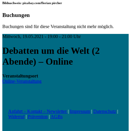
Bildnachweis: pixabay.com/florian pircher
Buchungen
Buchungen sind für diese Veranstaltung nicht mehr möglich.
Mittwoch, 19.05.2021 - 19:00 - 21:00 Uhr
Debatten um die Welt (2
Abende) – Online
Veranstaltungsort
Online-Veranstaltung
Anfahrt – Kontakt – Newsletter
|
Impressum
|
Datenschutz
|
Widerruf
|
Prävention
|
AGBs