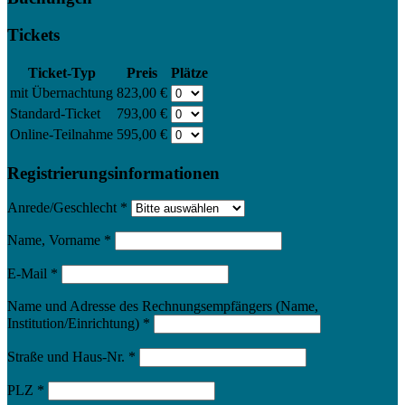
Tickets
Ticket-Typ
Preis
Plätze
mit Übernachtung
823,00 €
Standard-Ticket
793,00 €
Online-Teilnahme
595,00 €
Registrierungsinformationen
Anrede/Geschlecht
*
Name, Vorname
*
E-Mail
*
Name und Adresse des Rechnungsempfängers (Name,
Institution/Einrichtung)
*
Straße und Haus-Nr.
*
PLZ
*