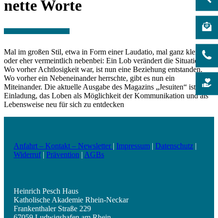
nette Worte
Mal im großen Stil, etwa in Form einer Laudatio, mal ganz klein
oder eher vermeintlich nebenbei: Ein Lob verändert die Situation.
Wo vorher Achtlosigkeit war, ist nun eine Beziehung entstanden.
Wo vorher ein Nebeneinander herrschte, gibt es nun ein
Miteinander. Die aktuelle Ausgabe des Magazins „Jesuiten“ ist eine
Einladung, das Loben als Möglichkeit der Kommunikation und als
Lebensweise neu für sich zu entdecken
Anfahrt – Kontakt – Newsletter
|
Impressum
|
Datenschutz
|
Widerruf
|
Prävention
|
AGBs
Heinrich Pesch Haus
Katholische Akademie Rhein-Neckar
Frankenthaler Straße 229
67059 Ludwigshafen am Rhein