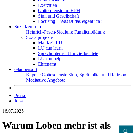
Exerzitien
Gottesdienste im HPH
Sinn und Gesellschaft
Focusing – Was ist das eigentlich?
Sozialzentrum
Heinrich-Pesch-Siedlung
Familienbildung
Sozialprojekte
Mahlze!t LU
LU can learn
Sprachunterricht für Geflüchtete
LU can help
Ehrenamt
Glaubensort
Kapelle
Gottesdienste
Sinn, Spiritualität und Religion
Meditative Angebote
Presse
Jobs
16.07.2025
Warum Loben mehr ist als