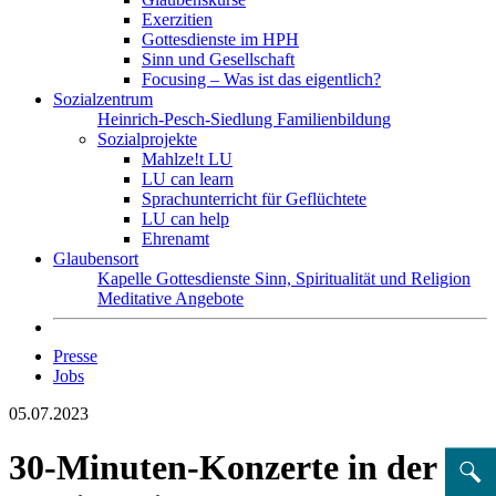
Exerzitien
Gottesdienste im HPH
Sinn und Gesellschaft
Focusing – Was ist das eigentlich?
Sozialzentrum
Heinrich-Pesch-Siedlung
Familienbildung
Sozialprojekte
Mahlze!t LU
LU can learn
Sprachunterricht für Geflüchtete
LU can help
Ehrenamt
Glaubensort
Kapelle
Gottesdienste
Sinn, Spiritualität und Religion
Meditative Angebote
Presse
Jobs
05.07.2023
30-Minuten-Konzerte in der