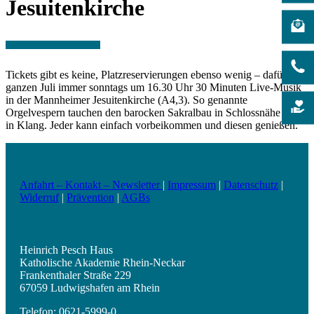
Jesuitenkirche
Tickets gibt es keine, Platzreservierungen ebenso wenig – dafür den
ganzen Juli immer sonntags um 16.30 Uhr 30 Minuten Live-Musik
in der Mannheimer Jesuitenkirche (A4,3). So genannte
Orgelvespern tauchen den barocken Sakralbau in Schlossnähe dann
in Klang. Jeder kann einfach vorbeikommen und diesen genießen.
Anfahrt – Kontakt – Newsletter
|
Impressum
|
Datenschutz
|
Widerruf
|
Prävention
|
AGBs
Heinrich Pesch Haus
Katholische Akademie Rhein-Neckar
Frankenthaler Straße 229
67059 Ludwigshafen am Rhein
Telefon: 0621-5999-0