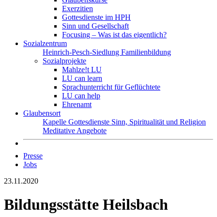
Exerzitien
Gottesdienste im HPH
Sinn und Gesellschaft
Focusing – Was ist das eigentlich?
Sozialzentrum
Heinrich-Pesch-Siedlung
Familienbildung
Sozialprojekte
Mahlze!t LU
LU can learn
Sprachunterricht für Geflüchtete
LU can help
Ehrenamt
Glaubensort
Kapelle
Gottesdienste
Sinn, Spiritualität und Religion
Meditative Angebote
Presse
Jobs
23.11.2020
Bildungsstätte Heilsbach