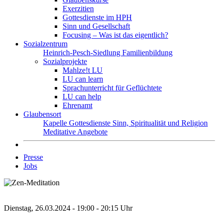
Exerzitien
Gottesdienste im HPH
Sinn und Gesellschaft
Focusing – Was ist das eigentlich?
Sozialzentrum
Heinrich-Pesch-Siedlung
Familienbildung
Sozialprojekte
Mahlze!t LU
LU can learn
Sprachunterricht für Geflüchtete
LU can help
Ehrenamt
Glaubensort
Kapelle
Gottesdienste
Sinn, Spiritualität und Religion
Meditative Angebote
Presse
Jobs
Dienstag, 26.03.2024 - 19:00 - 20:15 Uhr