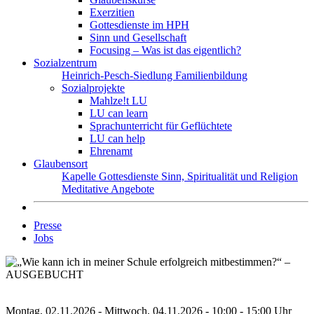
Exerzitien
Gottesdienste im HPH
Sinn und Gesellschaft
Focusing – Was ist das eigentlich?
Sozialzentrum
Heinrich-Pesch-Siedlung
Familienbildung
Sozialprojekte
Mahlze!t LU
LU can learn
Sprachunterricht für Geflüchtete
LU can help
Ehrenamt
Glaubensort
Kapelle
Gottesdienste
Sinn, Spiritualität und Religion
Meditative Angebote
Presse
Jobs
Montag, 02.11.2026 - Mittwoch, 04.11.2026 - 10:00 - 15:00 Uhr