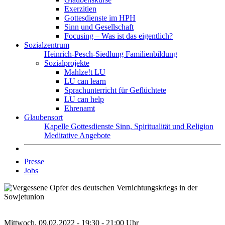
Exerzitien
Gottesdienste im HPH
Sinn und Gesellschaft
Focusing – Was ist das eigentlich?
Sozialzentrum
Heinrich-Pesch-Siedlung
Familienbildung
Sozialprojekte
Mahlze!t LU
LU can learn
Sprachunterricht für Geflüchtete
LU can help
Ehrenamt
Glaubensort
Kapelle
Gottesdienste
Sinn, Spiritualität und Religion
Meditative Angebote
Presse
Jobs
Mittwoch, 09.02.2022 - 19:30 - 21:00 Uhr