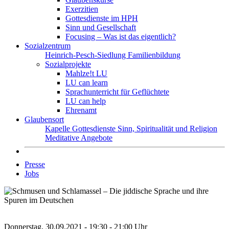
Exerzitien
Gottesdienste im HPH
Sinn und Gesellschaft
Focusing – Was ist das eigentlich?
Sozialzentrum
Heinrich-Pesch-Siedlung
Familienbildung
Sozialprojekte
Mahlze!t LU
LU can learn
Sprachunterricht für Geflüchtete
LU can help
Ehrenamt
Glaubensort
Kapelle
Gottesdienste
Sinn, Spiritualität und Religion
Meditative Angebote
Presse
Jobs
Donnerstag, 30.09.2021 - 19:30 - 21:00 Uhr