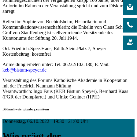
Familiengeschichten der vergangenen knapp 100 Jahre, über die die
Autorin im Rahmen der Veranstaltung spricht und zum Diskurs
anregt.
Referetin: Sophie von Bechtolsheim, Historikerin und
Kommunikationswissenschaftlerin; die Enkelin von Claus Schenk
Graf von Stauffenberg ist stellvertretende Vorsitzende des
Kuratoriums der Stiftung 20. Juli 1944.
Ort: Friedrich-Spee-Haus, Edith-Stein-Platz 7, Speyer
Kostenbeitrag: kostenfrei
Anmeldung erbeten unter: Tel. 06232/102-180, E-Mail:
keb@bistum-speyer.de
Veranstaltung des Forums Katholische Akademie in Kooperation
mit der Friedrich Naumann Sitftung
Verantwortlich: Ingo Faus (KEB Bistum Speyer), Bernhard Kaas
(PGR der Dompfarrei) und Ulrike Gentner (HPH)
Bildnachweis: pixabay.com/tom
Donnerstag, 06.10.2022 - 19:30 - 21:00 Uhr
Wie prägt der