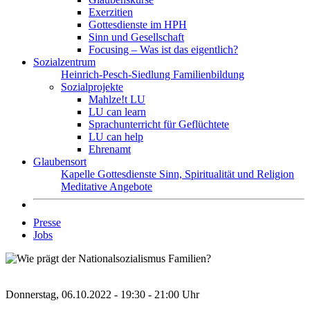
Exerzitien
Gottesdienste im HPH
Sinn und Gesellschaft
Focusing – Was ist das eigentlich?
Sozialzentrum
Heinrich-Pesch-Siedlung
Familienbildung
Sozialprojekte
Mahlze!t LU
LU can learn
Sprachunterricht für Geflüchtete
LU can help
Ehrenamt
Glaubensort
Kapelle
Gottesdienste
Sinn, Spiritualität und Religion
Meditative Angebote
Presse
Jobs
Donnerstag, 06.10.2022 - 19:30 - 21:00 Uhr