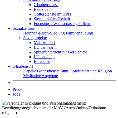
Glaubenskurse
Exerzitien
Gottesdienste im HPH
Sinn und Gesellschaft
Focusing – Was ist das eigentlich?
Sozialzentrum
Heinrich-Pesch-Siedlung
Familienbildung
Sozialprojekte
Mahlze!t LU
LU can learn
Sprachunterricht für Geflüchtete
LU can help
Ehrenamt
Glaubensort
Kapelle
Gottesdienste
Sinn, Spiritualität und Religion
Meditative Angebote
Presse
Jobs