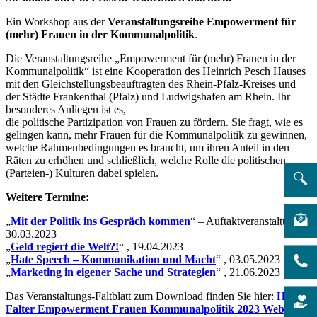
Ein Workshop aus der
Veranstaltungsreihe Empowerment für
(mehr) Frauen in der Kommunalpolitik
.
Die Veranstaltungsreihe „Empowerment für (mehr) Frauen in der
Kommunalpolitik“ ist eine Kooperation des Heinrich Pesch Hauses
mit den Gleichstellungsbeauftragten des Rhein-Pfalz-Kreises und
der Städte Frankenthal (Pfalz) und Ludwigshafen am Rhein. Ihr
besonderes Anliegen ist es,
die politische Partizipation von Frauen zu fördern. Sie fragt, wie es
gelingen kann, mehr Frauen für die Kommunalpolitik zu gewinnen,
welche Rahmenbedingungen es braucht, um ihren Anteil in den
Räten zu erhöhen und schließlich, welche Rolle die politischen
(Parteien-) Kulturen dabei spielen.
Weitere Termine:
„
Mit der Politik ins Gespräch kommen
“ – Auftaktveranstaltung,
30.03.2023
„
Geld regiert die Welt?!
“ , 19.04.2023
„
Hate Speech – Kommunikation und Macht
“ , 03.05.2023
„
Marketing in eigener Sache und Strategien
“ , 21.06.2023
Das Veranstaltungs-Faltblatt zum Download finden Sie hier:
HPH
Falter Empowerment Frauen Kommunalpolitik 2023 Web