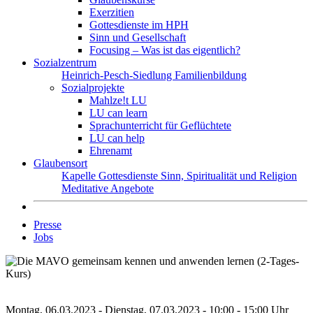
Exerzitien
Gottesdienste im HPH
Sinn und Gesellschaft
Focusing – Was ist das eigentlich?
Sozialzentrum
Heinrich-Pesch-Siedlung
Familienbildung
Sozialprojekte
Mahlze!t LU
LU can learn
Sprachunterricht für Geflüchtete
LU can help
Ehrenamt
Glaubensort
Kapelle
Gottesdienste
Sinn, Spiritualität und Religion
Meditative Angebote
Presse
Jobs
Montag, 06.03.2023 - Dienstag, 07.03.2023 - 10:00 - 15:00 Uhr