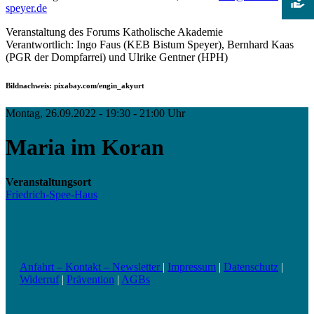
speyer.de
Veranstaltung des Forums Katholische Akademie
Verantwortlich: Ingo Faus (KEB Bistum Speyer), Bernhard Kaas
(PGR der Dompfarrei) und Ulrike Gentner (HPH)
Bildnachweis: pixabay.com/engin_akyurt
Montag, 26.09.2022 - 19:30 - 21:00 Uhr
Maria im Koran
Veranstaltungsort
Friedrich-Spee-Haus
Anfahrt – Kontakt – Newsletter
|
Impressum
|
Datenschutz
|
Widerruf
|
Prävention
|
AGBs