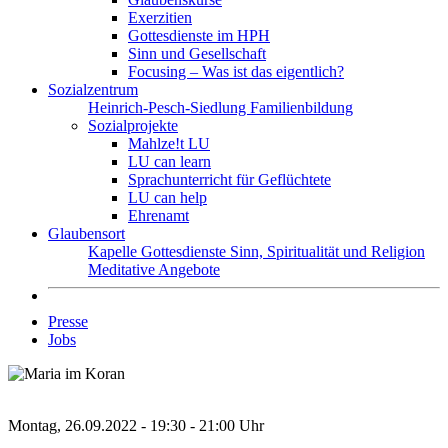
Exerzitien
Gottesdienste im HPH
Sinn und Gesellschaft
Focusing – Was ist das eigentlich?
Sozialzentrum
Heinrich-Pesch-Siedlung
Familienbildung
Sozialprojekte
Mahlze!t LU
LU can learn
Sprachunterricht für Geflüchtete
LU can help
Ehrenamt
Glaubensort
Kapelle
Gottesdienste
Sinn, Spiritualität und Religion
Meditative Angebote
Presse
Jobs
Montag, 26.09.2022 - 19:30 - 21:00 Uhr