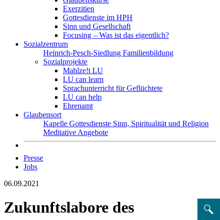
Exerzitien
Gottesdienste im HPH
Sinn und Gesellschaft
Focusing – Was ist das eigentlich?
Sozialzentrum
Heinrich-Pesch-Siedlung
Familienbildung
Sozialprojekte
Mahlze!t LU
LU can learn
Sprachunterricht für Geflüchtete
LU can help
Ehrenamt
Glaubensort
Kapelle
Gottesdienste
Sinn, Spiritualität und Religion
Meditative Angebote
Presse
Jobs
06.09.2021
Zukunftslabore des