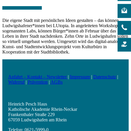
Die eigene Stadt mit persönlichen Ideen gestalten – das können
Ludwigshafener*innen bei LUtopia. In angeleiteten Workshops,
sogenannten Labs, können Bürger*innen ab Februar über das
Leben in ihrer Stadt nachdenken. Zehn Orte in Ludwigshafen sollen
so virtuell umgebaut werden. Umgesetzt wird das digital-analoge
Kunst- und Stadtentwicklungsprojekt vom Kulturbüro in
Kooperation mit der Stadtbibliothek.
Anfahrt – Kontakt – Newsletter
|
Impressum
|
Datenschutz
|
Widerruf
|
Prävention
|
AGBs
Heinrich Pesch Haus
Katholische Akademie Rhein-Neckar
Frankenthaler Straße 229
67059 Ludwigshafen am Rhein
Telefon: 0621-5999-0