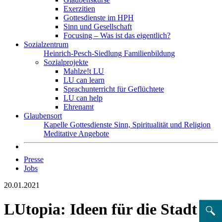
Exerzitien
Gottesdienste im HPH
Sinn und Gesellschaft
Focusing – Was ist das eigentlich?
Sozialzentrum
Heinrich-Pesch-Siedlung
Familienbildung
Sozialprojekte
Mahlze!t LU
LU can learn
Sprachunterricht für Geflüchtete
LU can help
Ehrenamt
Glaubensort
Kapelle
Gottesdienste
Sinn, Spiritualität und Religion
Meditative Angebote
Presse
Jobs
20.01.2021
LUtopia: Ideen für die Stadt