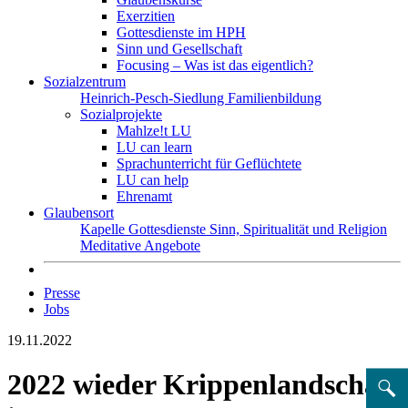
Exerzitien
Gottesdienste im HPH
Sinn und Gesellschaft
Focusing – Was ist das eigentlich?
Sozialzentrum
Heinrich-Pesch-Siedlung
Familienbildung
Sozialprojekte
Mahlze!t LU
LU can learn
Sprachunterricht für Geflüchtete
LU can help
Ehrenamt
Glaubensort
Kapelle
Gottesdienste
Sinn, Spiritualität und Religion
Meditative Angebote
Presse
Jobs
19.11.2022
2022 wieder Krippenlandschaft