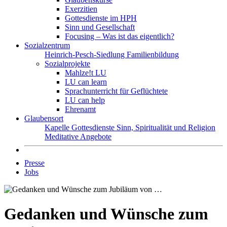
Exerzitien
Gottesdienste im HPH
Sinn und Gesellschaft
Focusing – Was ist das eigentlich?
Sozialzentrum
Heinrich-Pesch-Siedlung
Familienbildung
Sozialprojekte
Mahlze!t LU
LU can learn
Sprachunterricht für Geflüchtete
LU can help
Ehrenamt
Glaubensort
Kapelle
Gottesdienste
Sinn, Spiritualität und Religion
Meditative Angebote
Presse
Jobs
Gedanken und Wünsche zum