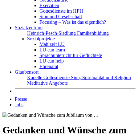
Exerzitien
Gottesdienste im HPH
Sinn und Gesellschaft
Focusing – Was ist das eigentlich?
Sozialzentrum
Heinrich-Pesch-Siedlung
Familienbildung
Sozialprojekte
Mahlze!t LU
LU can learn
Sprachunterricht für Geflüchtete
LU can help
Ehrenamt
Glaubensort
Kapelle
Gottesdienste
Sinn, Spiritualität und Religion
Meditative Angebote
Presse
Jobs
Gedanken und Wünsche zum