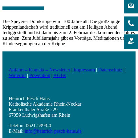
Die Speyerer Domkrippe wird 100 Jahre alt. Die großzügige
Krippenlandschaft wird traditionell erst am Heiligen Abend
fertiggestellt und ist dann bis zum 2. Februar des kommenden Jahres
zu sehen. Zum Jubiläumsjahr gibt es Vorträge, Meditationen und
Kindersegnungen an der Krippe.
Anfahrt – Kontakt – Newsletter
|
Impressum
|
Datenschutz
|
Widerruf
|
Prävention
|
AGBs
Heinrich Pesch Haus
Katholische Akademie Rhein-Neckar
Frankenthaler Straße 229
67059 Ludwigshafen am Rhein
Telefon: 0621-5999-0
E-Mail:
info@heinrich-pesch-haus.de