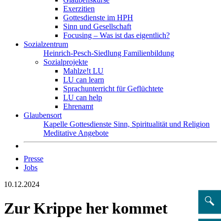
Exerzitien
Gottesdienste im HPH
Sinn und Gesellschaft
Focusing – Was ist das eigentlich?
Sozialzentrum
Heinrich-Pesch-Siedlung
Familienbildung
Sozialprojekte
Mahlze!t LU
LU can learn
Sprachunterricht für Geflüchtete
LU can help
Ehrenamt
Glaubensort
Kapelle
Gottesdienste
Sinn, Spiritualität und Religion
Meditative Angebote
Presse
Jobs
10.12.2024
Zur Krippe her kommet