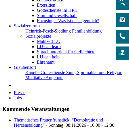
Exerzitien
Gottesdienste im HPH
Sinn und Gesellschaft
Focusing – Was ist das eigentlich?
Sozialzentrum
Heinrich-Pesch-Siedlung
Familienbildung
Sozialprojekte
Mahlze!t LU
LU can learn
Sprachunterricht für Geflüchtete
LU can help
Ehrenamt
Glaubensort
Kapelle
Gottesdienste
Sinn, Spiritualität und Religion
Meditative Angebote
Presse
Jobs
Kommende Veranstaltungen
Thematisches Frauenfrühstück: “Demokratie und
Herzensbildung“
- Sonntag, 08.11.2026 - 10:00 - 12:30