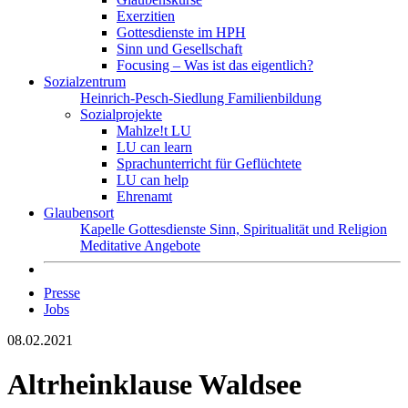
Exerzitien
Gottesdienste im HPH
Sinn und Gesellschaft
Focusing – Was ist das eigentlich?
Sozialzentrum
Heinrich-Pesch-Siedlung
Familienbildung
Sozialprojekte
Mahlze!t LU
LU can learn
Sprachunterricht für Geflüchtete
LU can help
Ehrenamt
Glaubensort
Kapelle
Gottesdienste
Sinn, Spiritualität und Religion
Meditative Angebote
Presse
Jobs
08.02.2021
Altrheinklause Waldsee