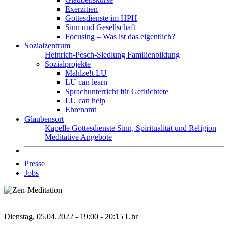
Exerzitien
Gottesdienste im HPH
Sinn und Gesellschaft
Focusing – Was ist das eigentlich?
Sozialzentrum
Heinrich-Pesch-Siedlung
Familienbildung
Sozialprojekte
Mahlze!t LU
LU can learn
Sprachunterricht für Geflüchtete
LU can help
Ehrenamt
Glaubensort
Kapelle
Gottesdienste
Sinn, Spiritualität und Religion
Meditative Angebote
Presse
Jobs
Dienstag, 05.04.2022 - 19:00 - 20:15 Uhr