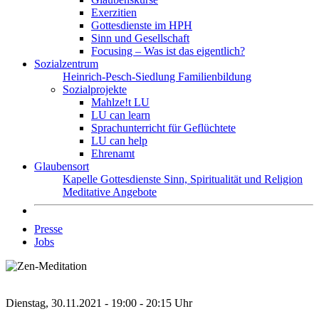
Exerzitien
Gottesdienste im HPH
Sinn und Gesellschaft
Focusing – Was ist das eigentlich?
Sozialzentrum
Heinrich-Pesch-Siedlung
Familienbildung
Sozialprojekte
Mahlze!t LU
LU can learn
Sprachunterricht für Geflüchtete
LU can help
Ehrenamt
Glaubensort
Kapelle
Gottesdienste
Sinn, Spiritualität und Religion
Meditative Angebote
Presse
Jobs
Dienstag, 30.11.2021 - 19:00 - 20:15 Uhr