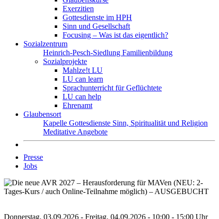
Exerzitien
Gottesdienste im HPH
Sinn und Gesellschaft
Focusing – Was ist das eigentlich?
Sozialzentrum
Heinrich-Pesch-Siedlung
Familienbildung
Sozialprojekte
Mahlze!t LU
LU can learn
Sprachunterricht für Geflüchtete
LU can help
Ehrenamt
Glaubensort
Kapelle
Gottesdienste
Sinn, Spiritualität und Religion
Meditative Angebote
Presse
Jobs
Donnerstag, 03.09.2026 - Freitag, 04.09.2026 - 10:00 - 15:00 Uhr