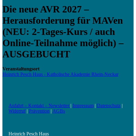
Die neue AVR 2027 –
Herausforderung für MAVen
(NEU: 2-Tages-Kurs / auch
Online-Teilnahme möglich) –
AUSGEBUCHT
Veranstaltungsort
Heinrich Pesch Haus - Katholische Akademie Rhein-Neckar
Anfahrt – Kontakt – Newsletter
|
Impressum
|
Datenschutz
|
Widerruf
|
Prävention
|
AGBs
Heinrich Pesch Haus