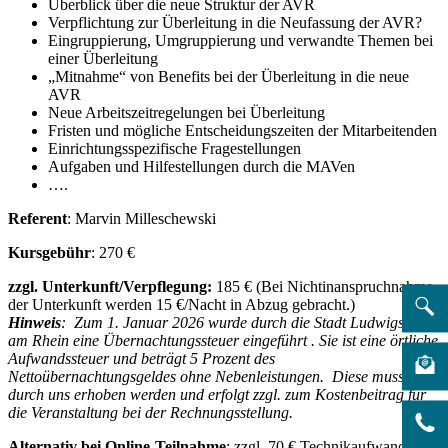
Überblick über die neue Struktur der AVR
Verpflichtung zur Überleitung in die Neufassung der AVR?
Eingruppierung, Umgruppierung und verwandte Themen bei
einer Überleitung
„Mitnahme“ von Benefits bei der Überleitung in die neue
AVR
Neue Arbeitszeitregelungen bei Überleitung
Fristen und mögliche Entscheidungszeiten der Mitarbeitenden
Einrichtungsspezifische Fragestellungen
Aufgaben und Hilfestellungen durch die MAVen
….
Referent
: Marvin Milleschewski
Kursgebühr
: 270 €
zzgl. Unterkunft/Verpflegung:
185 € (Bei Nichtinanspruchnahme
der Unterkunft werden 15 €/Nacht in Abzug gebracht.)
Hinweis
: Zum 1. Januar 2026 wurde durch die Stadt Ludwigshafen
am Rhein eine Übernachtungssteuer eingeführt . Sie ist eine örtliche
Aufwandssteuer und beträgt 5 Prozent des
Nettoübernachtungsgeldes ohne Nebenleistungen. Diese muss
durch uns erhoben werden und erfolgt zzgl. zum Kostenbeitrag für
die Veranstaltung bei der Rechnungsstellung.
Alternativ bei Online-Teilnahme
: zzgl. 70 € Technikaufwand