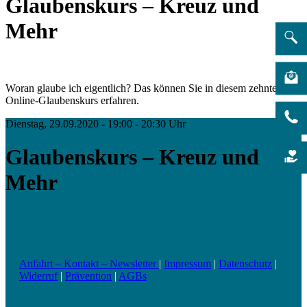
Glaubenskurs – Kreuz und
Mehr
Woran glaube ich eigentlich? Das können Sie in diesem zehnteiligen
Online-Glaubenskurs erfahren.
Dienstag, 29.09.2020 - 19:00 - 20:30 Uhr
Glaubenskurs – Kreuz und
Mehr
Anfahrt – Kontakt – Newsletter
|
Impressum
|
Datenschutz
|
Widerruf
|
Prävention
|
AGBs