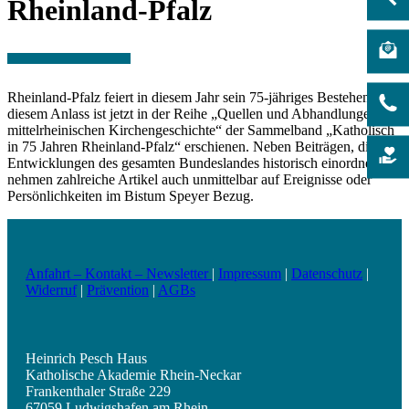
Rheinland-Pfalz
Rheinland-Pfalz feiert in diesem Jahr sein 75-jähriges Bestehen. Aus
diesem Anlass ist jetzt in der Reihe „Quellen und Abhandlungen zur
mittelrheinischen Kirchengeschichte“ der Sammelband „Katholisch
in 75 Jahren Rheinland-Pfalz“ erschienen. Neben Beiträgen, die
Entwicklungen des gesamten Bundeslandes historisch einordnen,
nehmen zahlreiche Artikel auch unmittelbar auf Ereignisse oder
Persönlichkeiten im Bistum Speyer Bezug.
Anfahrt – Kontakt – Newsletter
|
Impressum
|
Datenschutz
|
Widerruf
|
Prävention
|
AGBs
Heinrich Pesch Haus
Katholische Akademie Rhein-Neckar
Frankenthaler Straße 229
67059 Ludwigshafen am Rhein