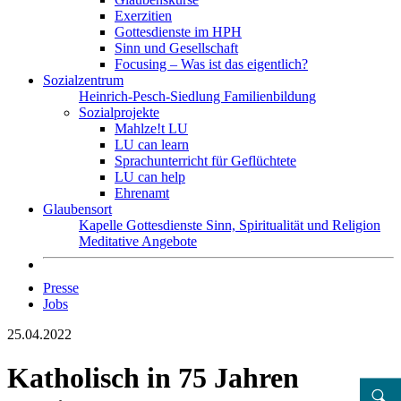
Exerzitien
Gottesdienste im HPH
Sinn und Gesellschaft
Focusing – Was ist das eigentlich?
Sozialzentrum
Heinrich-Pesch-Siedlung
Familienbildung
Sozialprojekte
Mahlze!t LU
LU can learn
Sprachunterricht für Geflüchtete
LU can help
Ehrenamt
Glaubensort
Kapelle
Gottesdienste
Sinn, Spiritualität und Religion
Meditative Angebote
Presse
Jobs
25.04.2022
Katholisch in 75 Jahren