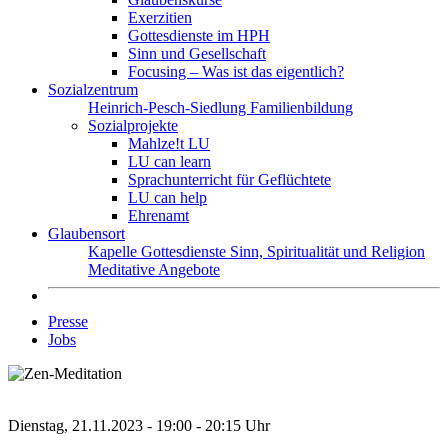
Exerzitien
Gottesdienste im HPH
Sinn und Gesellschaft
Focusing – Was ist das eigentlich?
Sozialzentrum
Heinrich-Pesch-Siedlung
Familienbildung
Sozialprojekte
Mahlze!t LU
LU can learn
Sprachunterricht für Geflüchtete
LU can help
Ehrenamt
Glaubensort
Kapelle
Gottesdienste
Sinn, Spiritualität und Religion
Meditative Angebote
Presse
Jobs
Dienstag, 21.11.2023 - 19:00 - 20:15 Uhr