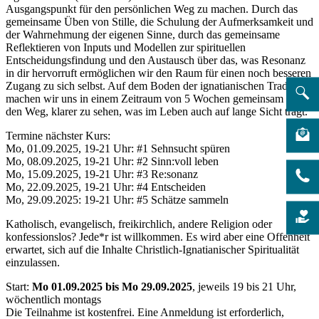
Ausgangspunkt für den persönlichen Weg zu machen. Durch das
gemeinsame Üben von Stille, die Schulung der Aufmerksamkeit und
der Wahrnehmung der eigenen Sinne, durch das gemeinsame
Reflektieren von Inputs und Modellen zur spirituellen
Entscheidungsfindung und den Austausch über das, was Resonanz
in dir hervorruft ermöglichen wir den Raum für einen noch besseren
Zugang zu sich selbst. Auf dem Boden der ignatianischen Tradition
machen wir uns in einem Zeitraum von 5 Wochen gemeinsam auf
den Weg, klarer zu sehen, was im Leben auch auf lange Sicht trägt.
Termine nächster Kurs:
Mo, 01.09.2025, 19-21 Uhr: #1 Sehnsucht spüren
Mo, 08.09.2025, 19-21 Uhr: #2 Sinn:voll leben
Mo, 15.09.2025, 19-21 Uhr: #3 Re:sonanz
Mo, 22.09.2025, 19-21 Uhr: #4 Entscheiden
Mo, 29.09.2025: 19-21 Uhr: #5 Schätze sammeln
Katholisch, evangelisch, freikirchlich, andere Religion oder
konfessionslos? Jede*r ist willkommen. Es wird aber eine Offenheit
erwartet, sich auf die Inhalte Christlich-Ignatianischer Spiritualität
einzulassen.
Start:
Mo 01.09.2025 bis Mo 29.09.2025
, jeweils 19 bis 21 Uhr,
wöchentlich montags
Die Teilnahme ist kostenfrei. Eine Anmeldung ist erforderlich,