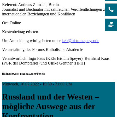
Referent: Andreas Zumach, Berlin
Journalist und Buchautor mit zahlreichen Veröffentlichungen zu
internationalen Beziehungen und Konflikten
Ort: Online
Kostenbeitrag erbeten
Um Anmeldung wird gebeten unter
keb@bistum-speyer.de
Veranstaltung des Forums Katholische Akademie
Verantwortlich: Ingo Faus (KEB Bistum Speyer), Bernhard Kaas
(PGR der Dompfarrei) und Ulrike Gentner (HPH)
Bildnachweis: pixabay.com/Pexels
Mittwoch, 16.02.2022 - 19:30 - 21:00 Uhr
Russland und der Westen –
mögliche Auswege aus der
Konfrontation