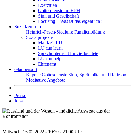
Exerzitien
Gottesdienste im HPH
Sinn und Gesellschaft
Focusing – Was ist das eigentlich?
Sozialzentrum
Heinrich-Pesch-Siedlung
Familienbildung
Sozialprojekte
Mahlze!t LU
LU can learn
Sprachunterricht für Geflüchtete
LU can help
Ehrenamt
Glaubensort
Kapelle
Gottesdienste
Sinn, Spiritualität und Religion
Meditative Angebote
Presse
Jobs
Mittwoch, 16.02.2022 - 19:30 - 21:00 Uhr