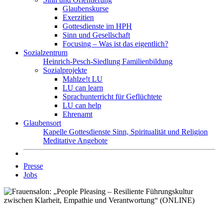
Glaubenskurse
Exerzitien
Gottesdienste im HPH
Sinn und Gesellschaft
Focusing – Was ist das eigentlich?
Sozialzentrum
Heinrich-Pesch-Siedlung
Familienbildung
Sozialprojekte
Mahlze!t LU
LU can learn
Sprachunterricht für Geflüchtete
LU can help
Ehrenamt
Glaubensort
Kapelle
Gottesdienste
Sinn, Spiritualität und Religion
Meditative Angebote
Presse
Jobs