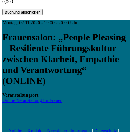
0,00 €
Montag, 02.11.2026 - 19:00 - 20:00 Uhr
Frauensalon: „People Pleasing
– Resiliente Führungskultur
zwischen Klarheit, Empathie
und Verantwortung“
(ONLINE)
Veranstaltungsort
Online-Veranstaltung für Frauen
Anfahrt – Kontakt – Newsletter
|
Impressum
|
Datenschutz
|