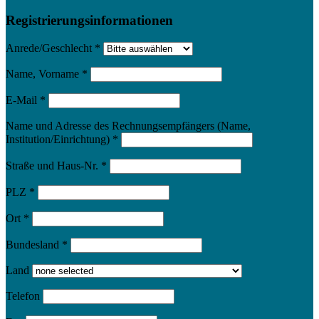
Registrierungsinformationen
Anrede/Geschlecht
*
Name, Vorname
*
E-Mail
*
Name und Adresse des Rechnungsempfängers (Name,
Institution/Einrichtung)
*
Straße und Haus-Nr.
*
PLZ
*
Ort
*
Bundesland
*
Land
Telefon