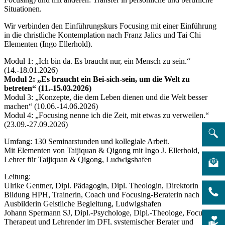
Situationen.
Wir verbinden den Einführungskurs Focusing mit einer Einführung
in die christliche Kontemplation nach Franz Jalics und Tai Chi
Elementen (Ingo Ellerhold).
Modul 1: „Ich bin da. Es braucht nur, ein Mensch zu sein.“
(14.-18.01.2026)
Modul 2: „Es braucht ein Bei-sich-sein, um die Welt zu
betreten“ (11.-15.03.2026)
Modul 3: „Konzepte, die dem Leben dienen und die Welt besser
machen“ (10.06.-14.06.2026)
Modul 4: „Focusing nenne ich die Zeit, mit etwas zu verweilen.“
(23.09.-27.09.2026)
Umfang: 130 Seminarstunden und kollegiale Arbeit.
Mit Elementen von Taijiquan & Qigong mit Ingo J. Ellerhold,
Lehrer für Taijiquan & Qigong, Ludwigshafen
Leitung:
Ulrike Gentner, Dipl. Pädagogin, Dipl. Theologin, Direktorin
Bildung HPH, Trainerin, Coach und Focusing-Beraterin nach DFI,
Ausbilderin Geistliche Begleitung, Ludwigshafen
Johann Spermann SJ, Dipl.-Psychologe, Dipl.-Theologe, Focusing-
Therapeut und Lehrender im DFI, systemischer Berater und