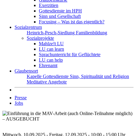
Exerzitien
Gottesdienste im HPH
Sinn und Gesellschaft
Focusing – Was ist das eigentlich?
Sozialzentrum
Heinrich-Pesch-Siedlung
Familienbildung
Sozialprojekte
Mahlze!t LU
LU can learn
Sprachunterricht für Geflüchtete
LU can help
Ehrenamt
Glaubensort
Kapelle
Gottesdienste
Sinn, Spiritualität und Religion
Meditative Angebote
Presse
Jobs
Mittwoch, 10.09.2025 - Freitag, 12.09.2025 - 10:00 - 15:00 Uhr