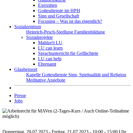
Exerzitien
Gottesdienste im HPH
Sinn und Gesellschaft
Focusing – Was ist das eigentlich?
Sozialzentrum
Heinrich-Pesch-Siedlung
Familienbildung
Sozialprojekte
Mahlze!t LU
LU can learn
Sprachunterricht für Geflüchtete
LU can help
Ehrenamt
Glaubensort
Kapelle
Gottesdienste
Sinn, Spiritualität und Religion
Meditative Angebote
Presse
Jobs
Donnerstag, 20.07.2023 - Freitag, 21.07.2023 - 10:00 - 15:00 Uhr