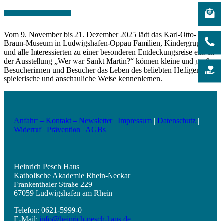
Vom 9. November bis 21. Dezember 2025 lädt das Karl-Otto-
Braun-Museum in Ludwigshafen-Oppau Familien, Kindergruppen
und alle Interessierten zu einer besonderen Entdeckungsreise ein: In
der Ausstellung „Wer war Sankt Martin?“ können kleine und große
Besucherinnen und Besucher das Leben des beliebten Heiligen auf
spielerische und anschauliche Weise kennenlernen.
Anfahrt – Kontakt – Newsletter
|
Impressum
|
Datenschutz
|
Widerruf
|
Prävention
|
AGBs
Heinrich Pesch Haus
Katholische Akademie Rhein-Neckar
Frankenthaler Straße 229
67059 Ludwigshafen am Rhein
Telefon: 0621-5999-0
E-Mail:
info@heinrich-pesch-haus.de