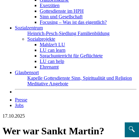
Exerzitien
Gottesdienste im HPH
Sinn und Gesellschaft
Focusing – Was ist das eigentlich?
Sozialzentrum
Heinrich-Pesch-Siedlung
Familienbildung
Sozialprojekte
Mahlze!t LU
LU can learn
Sprachunterricht für Geflüchtete
LU can help
Ehrenamt
Glaubensort
Kapelle
Gottesdienste
Sinn, Spiritualität und Religion
Meditative Angebote
Presse
Jobs
17.10.2025
Wer war Sankt Martin?