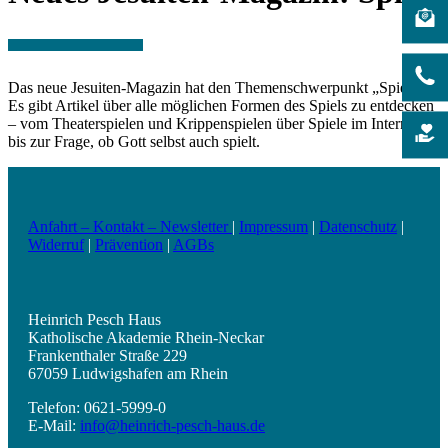
Das neue Jesuiten-Magazin hat den Themenschwerpunkt „Spiel“.
Es gibt Artikel über alle möglichen Formen des Spiels zu entdecken
– vom Theaterspielen und Krippenspielen über Spiele im Internet
bis zur Frage, ob Gott selbst auch spielt.
Anfahrt – Kontakt – Newsletter
|
Impressum
|
Datenschutz
|
Widerruf
|
Prävention
|
AGBs
Heinrich Pesch Haus
Katholische Akademie Rhein-Neckar
Frankenthaler Straße 229
67059 Ludwigshafen am Rhein
Telefon: 0621-5999-0
E-Mail:
info@heinrich-pesch-haus.de