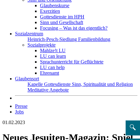
Glaubenskurse
Exerzitien
Gottesdienste im HPH
Sinn und Gesellschaft
Focusing – Was ist das eigentlich?
Sozialzentrum
Heinrich-Pesch-Siedlung
Familienbildung
Sozialprojekte
Mahlze!t LU
LU can learn
Sprachunterricht für Geflüchtete
LU can help
Ehrenamt
Glaubensort
Kapelle
Gottesdienste
Sinn, Spiritualität und Religion
Meditative Angebote
Presse
Jobs
01.02.2023
Neues Jesuiten-Magazin: Spiel