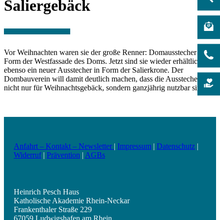
Saliergebäck
Vor Weihnachten waren sie der große Renner: Domausstecher in
Form der Westfassade des Doms. Jetzt sind sie wieder erhältlich,
ebenso ein neuer Ausstecher in Form der Salierkrone. Der
Dombauverein will damit deutlich machen, dass die Ausstecher
nicht nur für Weihnachtsgebäck, sondern ganzjährig nutzbar sind.
Anfahrt – Kontakt – Newsletter
|
Impressum
|
Datenschutz
|
Widerruf
|
Prävention
|
AGBs
Heinrich Pesch Haus
Katholische Akademie Rhein-Neckar
Frankenthaler Straße 229
67059 Ludwigshafen am Rhein