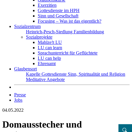
Exerzitien
Gottesdienste im HPH
Sinn und Gesellschaft
Focusing – Was ist das eigentlich?
Sozialzentrum
Heinrich-Pesch-Siedlung
Familienbildung
Sozialprojekte
Mahlze!t LU
LU can learn
Sprachunterricht für Geflüchtete
LU can help
Ehrenamt
Glaubensort
Kapelle
Gottesdienste
Sinn, Spiritualität und Religion
Meditative Angebote
Presse
Jobs
04.05.2022
Domausstecher und