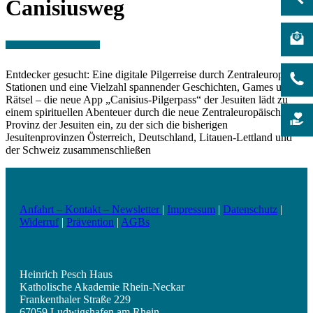
Canisiusweg
Entdecker gesucht: Eine digitale Pilgerreise durch Zentraleuropa, 33
Stationen und eine Vielzahl spannender Geschichten, Games und
Rätsel – die neue App „Canisius-Pilgerpass“ der Jesuiten lädt zu
einem spirituellen Abenteuer durch die neue Zentraleuropäische
Provinz der Jesuiten ein, zu der sich die bisherigen
Jesuitenprovinzen Österreich, Deutschland, Litauen-Lettland und
der Schweiz zusammenschließen
Anfahrt – Kontakt – Newsletter
|
Impressum
|
Datenschutz
|
Widerruf
|
Prävention
|
AGBs
Heinrich Pesch Haus
Katholische Akademie Rhein-Neckar
Frankenthaler Straße 229
67059 Ludwigshafen am Rhein