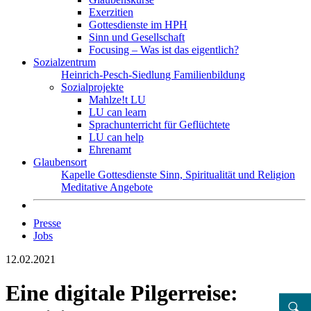
Exerzitien
Gottesdienste im HPH
Sinn und Gesellschaft
Focusing – Was ist das eigentlich?
Sozialzentrum
Heinrich-Pesch-Siedlung
Familienbildung
Sozialprojekte
Mahlze!t LU
LU can learn
Sprachunterricht für Geflüchtete
LU can help
Ehrenamt
Glaubensort
Kapelle
Gottesdienste
Sinn, Spiritualität und Religion
Meditative Angebote
Presse
Jobs
12.02.2021
Eine digitale Pilgerreise: