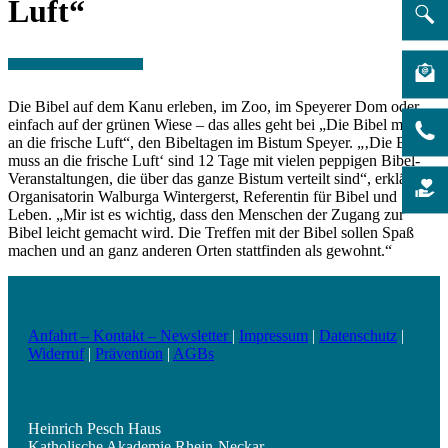
Luft“
Die Bibel auf dem Kanu erleben, im Zoo, im Speyerer Dom oder
einfach auf der grünen Wiese – das alles geht bei „Die Bibel muss
an die frische Luft“, den Bibeltagen im Bistum Speyer. „‚Die Bibel
muss an die frische Luft‘ sind 12 Tage mit vielen peppigen Bibel-
Veranstaltungen, die über das ganze Bistum verteilt sind“, erklärt
Organisatorin Walburga Wintergerst, Referentin für Bibel und
Leben. „Mir ist es wichtig, dass den Menschen der Zugang zur
Bibel leicht gemacht wird. Die Treffen mit der Bibel sollen Spaß
machen und an ganz anderen Orten stattfinden als gewohnt.“
Anfahrt – Kontakt – Newsletter
|
Impressum
|
Datenschutz
|
Widerruf
|
Prävention
|
AGBs
Heinrich Pesch Haus
Katholische Akademie Rhein-Neckar