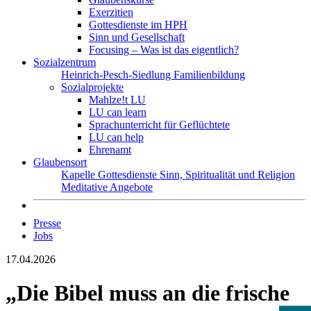
Exerzitien
Gottesdienste im HPH
Sinn und Gesellschaft
Focusing – Was ist das eigentlich?
Sozialzentrum
Heinrich-Pesch-Siedlung
Familienbildung
Sozialprojekte
Mahlze!t LU
LU can learn
Sprachunterricht für Geflüchtete
LU can help
Ehrenamt
Glaubensort
Kapelle
Gottesdienste
Sinn, Spiritualität und Religion
Meditative Angebote
Presse
Jobs
17.04.2026
„Die Bibel muss an die frische