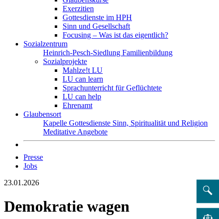
Exerzitien
Gottesdienste im HPH
Sinn und Gesellschaft
Focusing – Was ist das eigentlich?
Sozialzentrum
Heinrich-Pesch-Siedlung
Familienbildung
Sozialprojekte
Mahlze!t LU
LU can learn
Sprachunterricht für Geflüchtete
LU can help
Ehrenamt
Glaubensort
Kapelle
Gottesdienste
Sinn, Spiritualität und Religion
Meditative Angebote
Presse
Jobs
23.01.2026
Demokratie wagen