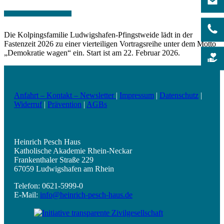
Die Kolpingsfamilie Ludwigshafen-Pfingstweide lädt in der
Fastenzeit 2026 zu einer vierteiligen Vortragsreihe unter dem Motto
„Demokratie wagen“ ein. Start ist am 22. Februar 2026.
Anfahrt – Kontakt – Newsletter
|
Impressum
|
Datenschutz
|
Widerruf
|
Prävention
|
AGBs
Heinrich Pesch Haus
Katholische Akademie Rhein-Neckar
Frankenthaler Straße 229
67059 Ludwigshafen am Rhein
Telefon: 0621-5999-0
E-Mail:
info@heinrich-pesch-haus.de